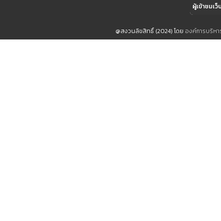
ผู้เข้าชมเว็
@สงวนลิขสิทธิ์ (2024) โดย
องค์การบริห