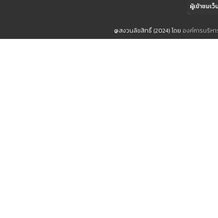
ผู้เข้าชมเว็
@สงวนลิขสิทธิ์ (2024) โดย
องค์การบริห